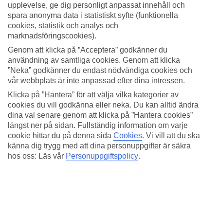
Pool, barservering och buffémåltider
upplevelse, ge dig personligt anpassat innehåll och
spara anonyma data i statistiskt syfte (funktionella
Runt poolen finns det solstolar och här bjuds det på uppfriskande
cookies, statistik och analys och
bad och avkopplande stunder. All Inclusive är inkluderat i din resas
marknadsföringscookies).
pris, slå dig ned för drycker från poolbaren och uppdukade bufféer
till frukost, lunch och middag i huvudrestaurangen.
Genom att klicka på ”Acceptera” godkänner du
användning av samtliga cookies. Genom att klicka
Gym, pingis eller en joggingtur
”Neka” godkänner du endast nödvändiga cookies och
vår webbplats är inte anpassad efter dina intressen.
Du som vill vara aktiv på din semester kan uppsöka gymmet eller ta
Klicka på ”Hantera” för att välja vilka kategorier av
en joggingtur längs med strandpromenaden. De minsta gästerna kan
utmana dig på en pingismatch eller hänga med hotellets
cookies du vill godkänna eller neka. Du kan alltid ändra
internationella barnklubb och träffa nya kompisar.
dina val senare genom att klicka på ”Hantera cookies”
längst ner på sidan. Fullständig information om varje
Åk på upptäcktsfärd
cookie hittar du på denna sida
Cookies
.
Vi vill att du ska
känna dig trygg med att dina personuppgifter är säkra
Passa på att besöka idylliska Nessebar som ligger bara några
hos oss: Läs vår
Personuppgiftspolicy
.
kilometer bort och strosa runt bland historiska hus och smala
gränder. Du tar dig enkelt dit med lokalbuss eller det lilla minitåget
från Sunny Beach.
Antal rum : 278
Antal lägenheter : 20