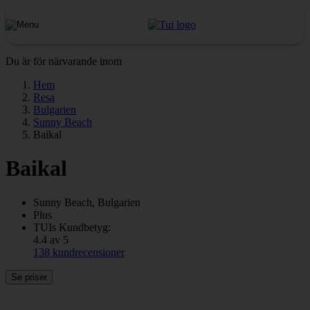
Du är för närvarande inom
Hem
Resa
Bulgarien
Sunny Beach
Baikal
Baikal
Sunny Beach, Bulgarien
Plus
TUIs Kundbetyg:
4.4 av 5
138 kundrecensioner
Se priser