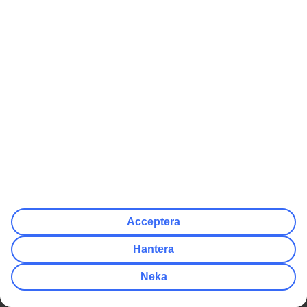
Betalning & biljetter
Om företaget
Reseförsäkringar
Press & media
Av- och ombokningsskydd
Integritet & säkerhet
Resevillkor
Hantera cookies
Flyginformation
Hållbarhet
På resmålet
Jobba hos oss
Samarbetspartners
Compliance och integritet
Rekommenderat
Kundservice
Presentkort på resor
Så lätt når du guiderna
Tryggt med resegaranti
TUI-appen
Acceptera
Delbetala resan med TUI Card
myTUI
Hantera
Villkor för erbjudanden
TUI Smiles Rewards Club
Neka
Workation
TUI Smiles Rewards Club -
Regler och villkor