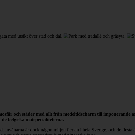
mosfär och städer med allt från medeltidscharm till imponerande arki
de belgiska matspecialiteterna.
land. Invånarna är dock någon miljon fler än i hela Sverige, och de flesta