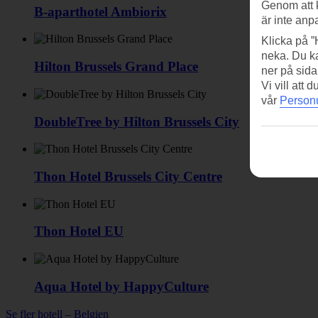
Genom att 
B-aparthotel Ambiorix
är inte anp
Klicka på ”
neka. Du ka
Hilton Brussels Grand Place
ner på sida
Vi vill att
vår
Personu
DoubleTree by Hilton Brussels City
Thon Hotel Brussels City Centre
Thon Hotel EU
Aqua Hotel by HappyCulture
Se fler hotell – Belgien