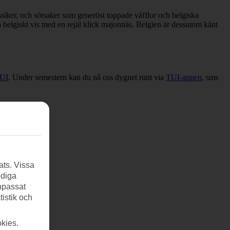
siker, och sötsaker som generöst toppade våfflor och belgiska
på belgiskt vis med en rejäl klick majonnäs. Belgien är dessutom känt
UI
. Under semestern kan du nå oss dygnet runt via
TUI-appen
, sms
ats. Vissa
ndiga
anpassat
tistik och
kies.