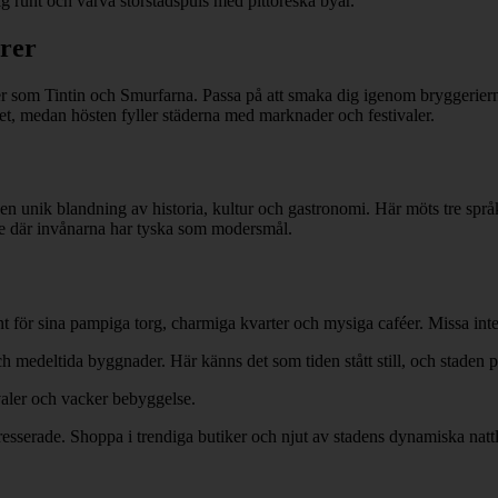
sig runt och varva storstadspuls med pittoreska byar.
urer
urer som Tintin och Smurfarna. Passa på att smaka dig igenom bryggerier
et, medan hösten fyller städerna med marknader och festivaler.
en unik blandning av historia, kultur och gastronomi. Här möts tre språ
råde där invånarna har tyska som modersmål.
för sina pampiga torg, charmiga kvarter och mysiga caféer. Missa int
ch medeltida byggnader. Här känns det som tiden stått still, och stade
ivaler och vacker bebyggelse.
sserade. Shoppa i trendiga butiker och njut av stadens dynamiska nattl