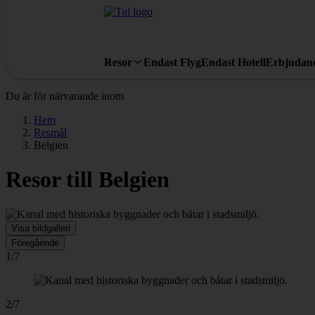
Resor
Endast Flyg
Endast Hotell
Erbjudan
Du är för närvarande inom
Hem
Resmål
Belgien
Resor till Belgien
Visa bildgalleri
Föregående
1/7
2/7