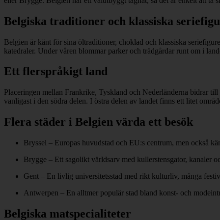
eller Brygge. Belgien har ett välutbyggt tågnät, så det är enkelt att ta 
Belgiska traditioner och klassiska seriefig
Belgien är känt för sina öltraditioner, choklad och klassiska seriefig
katedraler. Under våren blommar parker och trädgårdar runt om i land
Ett flerspråkigt land
Placeringen mellan Frankrike, Tyskland och Nederländerna bidrar till 
vanligast i den södra delen. I östra delen av landet finns ett litet om
Flera städer i Belgien värda ett besök
Bryssel – Europas huvudstad och EU:s centrum, men också känt 
Brygge – Ett sagolikt världsarv med kullerstensgator, kanaler o
Gent – En livlig universitetsstad med rikt kulturliv, många fest
Antwerpen – En alltmer populär stad bland konst- och modeintre
Belgiska matspecialiteter