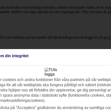
de kastruller med krämiga musslor, kända som moules frites, är en klas
ndets stolthet och sägs faktiskt ha sitt ursprung här. Ofta serveras de 
 Du kan förboka privat transfer till ditt hotell genom att logga in på
myT
m din integritet
 cookies och andra funktioner från våra partners på vår webbpl
ga för att vår webbplats ska fungera pålitligt och säkert (nödvä
ndra hjälper oss att förbättra din upplevelse, ge dig personligt 
h spara anonyma data i statistiskt syfte (funktionella cookies, sta
 marknadsföringscookies).
klicka på ”Acceptera” godkänner du användning av samtliga coo