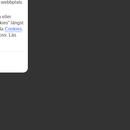
r webbplats
 eller
kies” längst
ida
Cookies
.
 oss: Läs