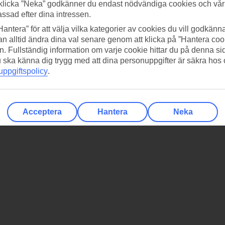
klicka ”Neka” godkänner du endast nödvändiga cookies och vå
assad efter dina intressen.
Hantera” för att välja vilka kategorier av cookies du vill godkänna
n alltid ändra dina val senare genom att klicka på ”Hantera coo
n. Fullständig information om varje cookie hittar du på denna s
 du ska känna dig trygg med att dina personuppgifter är säkra hos
ppgiftspolicy
.
Acceptera
Hantera
Neka