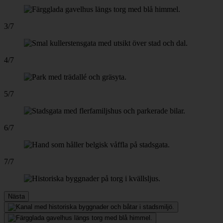
3/7
4/7
5/7
6/7
7/7
Nästa