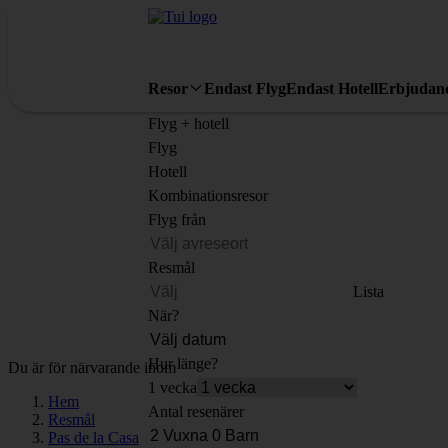
Resor
Endast Flyg
Endast Hotell
Erbjudan
Flyg + hotell
Flyg
Hotell
Kombinationsresor
Flyg från
Resmål
Lista
När?
Hur länge?
Du är för närvarande inom
1 vecka
Hem
Antal resenärer
Resmål
Pas de la Casa