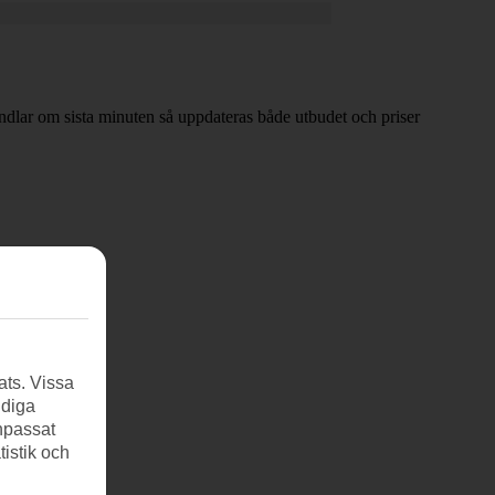
handlar om sista minuten så uppdateras både utbudet och priser
ats. Vissa
ndiga
anpassat
tistik och