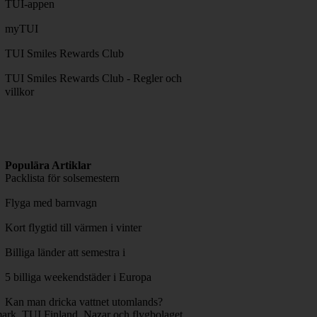
TUI-appen
myTUI
TUI Smiles Rewards Club
TUI Smiles Rewards Club - Regler och
villkor
Populära Artiklar
Packlista för solsemestern
Flyga med barnvagn
Kort flygtid till värmen i vinter
Billiga länder att semestra i
5 billiga weekendstäder i Europa
Kan man dricka vattnet utomlands?
rk, TUI Finland, Nazar och flygbolaget