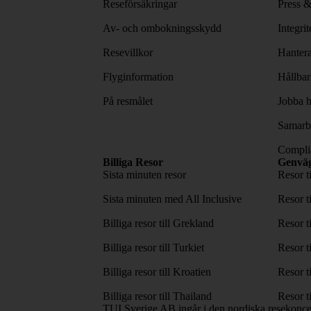
Reseförsäkringar
Press 
Av- och ombokningsskydd
Integri
Resevillkor
Hantera
Flyginformation
Hållbar
På resmålet
Jobba h
Samarbe
Complia
Billiga Resor
Genvä
Sista minuten resor
Resor t
Sista minuten med All Inclusive
Resor t
Billiga resor till Grekland
Resor t
Billiga resor till Turkiet
Resor t
Billiga resor till Kroatien
Resor t
Billiga resor till Thailand
Resor t
TUI Sverige AB ingår i den nordiska resekonc