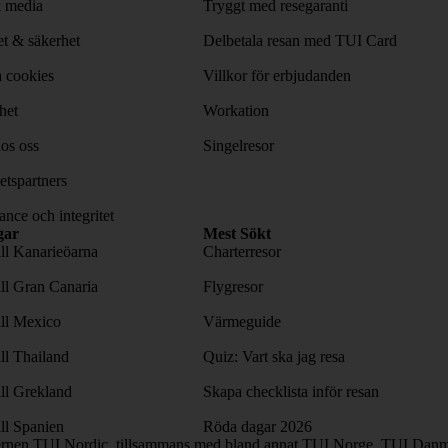
& media
Tryggt med resegaranti
tet & säkerhet
Delbetala resan med TUI Card
 cookies
Villkor för erbjudanden
het
Workation
os oss
Singelresor
tspartners
nce och integritet
gar
Mest Sökt
ill Kanarieöarna
Charterresor
ill Gran Canaria
Flygresor
ill Mexico
Värmeguide
ill Thailand
Quiz: Vart ska jag resa
ill Grekland
Skapa checklista inför resan
ill Spanien
Röda dagar 2026
ernen TUI Nordic, tillsammans med bland annat TUI Norge, TUI Danma