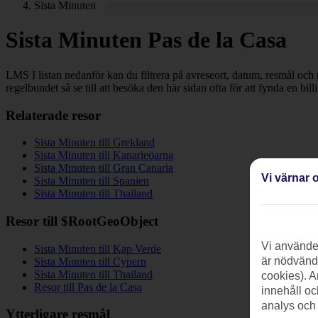
Sista Minuten
Sista Minuten Pas de la Casa
LMS I listan nedanför kan du filtrera på avreseort, datum, resmål och 
regelbundet så se till att besöka den här sidan ofta för att fynda en bil
Relaterade resor
Sista Minuten till Grekland
Sista Minuten till Kanarieöarna
Sista Minuten till Gran Canaria
Vi värnar o
Sista Minuten till Spanien
Sista Minuten till Thailand
Resor till $RootGeoObject
Vi använder
Sista Minuten till Kap Verde
är nödvändi
Sista Minuten till Cypern
Sista Minuten till Thailand
cookies). A
Resor till Pas de la Casa
innehåll oc
analys och
Ytterligare resmål