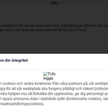
Sök
reslängd för att anpassa resan efter dina förutsättningar. Eftersom det 
lig restresa och boka din nästa semester till Pas de la Casa!
m din integritet
 cookies och andra funktioner från våra partners på vår webbpl
ga för att vår webbplats ska fungera pålitligt och säkert (nödvä
ndra hjälper oss att förbättra din upplevelse, ge dig personligt 
h spara anonyma data i statistiskt syfte (funktionella cookies, sta
 marknadsföringscookies).