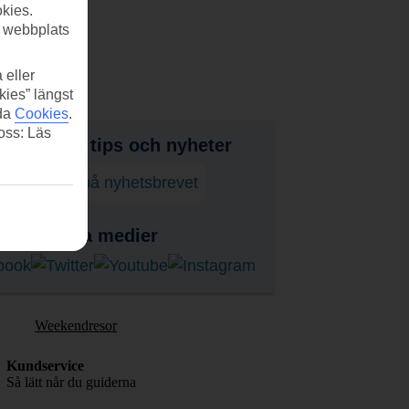
kies.
r webbplats
 eller
kies” längst
ida
Cookies
.
 oss: Läs
judanden, tips och nyheter
enumerera på nyhetsbrevet
ss i sociala medier
Weekendresor
Kundservice
Så lätt når du guiderna