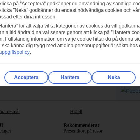
klicka på ”Acceptera” godkänner du användning av samtliga coo
klicka ”Neka” godkänner du endast nödvändiga cookies och vå
assad efter dina intressen.
Hantera” för att välja vilka kategorier av cookies du vill godkänna
n alltid ändra dina val senare genom att klicka på ”Hantera coo
n. Fullständig information om varje cookie hittar du på denna s
 du ska känna dig trygg med att dina personuppgifter är säkra hos
adda ner TUI-appen idag!
Få erb
ppgiftspolicy
.
Scanna QR-koden med din
Pr
mobilkamera för att ladda ned
appen.
Acceptera
Hantera
Neka
Följ o
ära resmål
Hotell
I
Rekommenderat
taget
Presentkort på resor