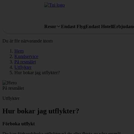
Resor
Endast Flyg
Endast Hotell
Erbjudan
Du är för närvarande inom
Hem
Kundservice
På resmålet
Utflykter
Hur bokar jag utflykter?
På resmålet
Utflykter
Hur bokar jag utflykter?
Förboka utflykt
Du kan förhandsboka utflykter på de allra flesta av våra resmål.