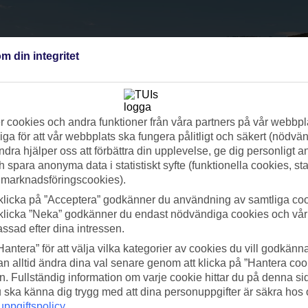
m din integritet
 cookies och andra funktioner från våra partners på vår webbpl
ga för att vår webbplats ska fungera pålitligt och säkert (nödvä
ndra hjälper oss att förbättra din upplevelse, ge dig personligt 
h spara anonyma data i statistiskt syfte (funktionella cookies, sta
 marknadsföringscookies).
klicka på ”Acceptera” godkänner du användning av samtliga coo
klicka ”Neka” godkänner du endast nödvändiga cookies och vå
assad efter dina intressen.
Hantera” för att välja vilka kategorier av cookies du vill godkänna
n alltid ändra dina val senare genom att klicka på ”Hantera coo
n. Fullständig information om varje cookie hittar du på denna s
 du ska känna dig trygg med att dina personuppgifter är säkra hos
ppgiftspolicy
.