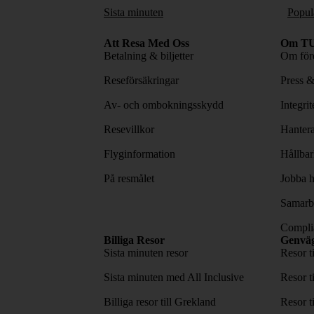
Sista minuten
Popul
Att Resa Med Oss
Om TU
Betalning & biljetter
Om före
Reseförsäkringar
Press 
Av- och ombokningsskydd
Integri
Resevillkor
Hantera
Flyginformation
Hållbar
På resmålet
Jobba h
Samarbe
Complia
Billiga Resor
Genvä
Sista minuten resor
Resor t
Sista minuten med All Inclusive
Resor t
Billiga resor till Grekland
Resor t