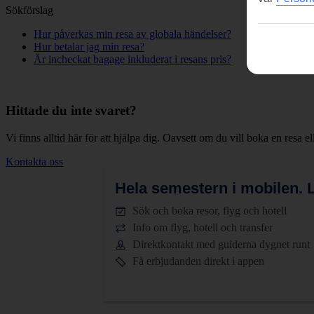
Sökförslag
Hur påverkas min resa av globala händelser?
Hur betalar jag min resa?
Är incheckat bagage inkluderat i resans pris?
Hittade du inte svaret?
Vi finns alltid här för att hjälpa dig. Oavsett om du vill boka en resa el
Kontakta oss
Hela semestern i mobilen.
L
Sök och boka resor, flyg och hotell
Info om flyg, hotell och transfer
Direktkontakt med guiderna dygnet runt
Få erbjudanden direkt i appen