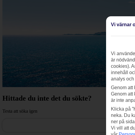
Vi värnar o
Vi använder
är nödvändi
cookies). A
innehåll oc
analys och
Genom att 
Genom att 
Hittade du inte det du sökte?
är inte anp
Klicka på ”
Testa att söka igen
neka. Du ka
ner på sida
Vi vill att
vår
Personu