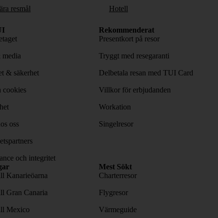
ära resmål
Hotell
I
Rekommenderat
taget
Presentkort på resor
& media
Tryggt med resegaranti
tet & säkerhet
Delbetala resan med TUI Card
 cookies
Villkor för erbjudanden
het
Workation
os oss
Singelresor
tspartners
nce och integritet
gar
Mest Sökt
ill Kanarieöarna
Charterresor
ill Gran Canaria
Flygresor
ill Mexico
Värmeguide