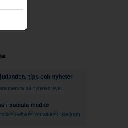
här.
judanden, tips och nyheter
enumerera på nyhetsbrevet
ss i sociala medier