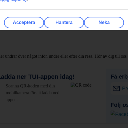
Acceptera
Hantera
Neka
ler undrar över något inför, under eller efter din resa. Hör av dig till oss 
adda ner TUI-appen idag!
Få erb
Scanna QR-koden med din
Pr
mobilkamera för att ladda ned
appen.
Följ o