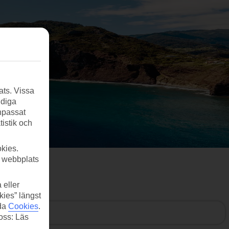
ats. Vissa
ndiga
anpassat
tistik och
kies.
r webbplats
 eller
kies” längst
ida
Cookies
.
 oss: Läs