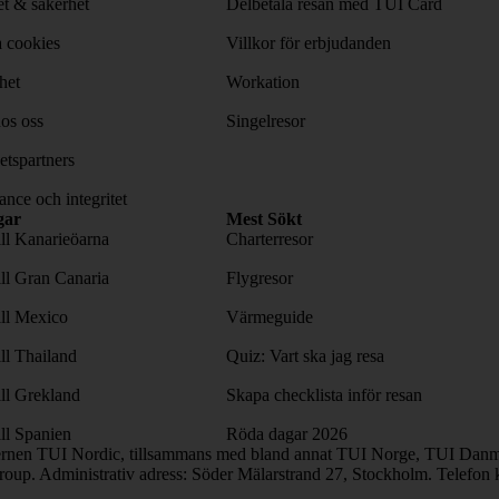
tet & säkerhet
Delbetala resan med TUI Card
 cookies
Villkor för erbjudanden
het
Workation
os oss
Singelresor
tspartners
nce och integritet
gar
Mest Sökt
ill Kanarieöarna
Charterresor
ill Gran Canaria
Flygresor
ill Mexico
Värmeguide
ill Thailand
Quiz: Vart ska jag resa
ill Grekland
Skapa checklista inför resan
ill Spanien
Röda dagar 2026
ernen TUI Nordic, tillsammans med bland annat TUI Norge, TUI Danma
oup. Administrativ adress: Söder Mälarstrand 27, Stockholm. Telefon 