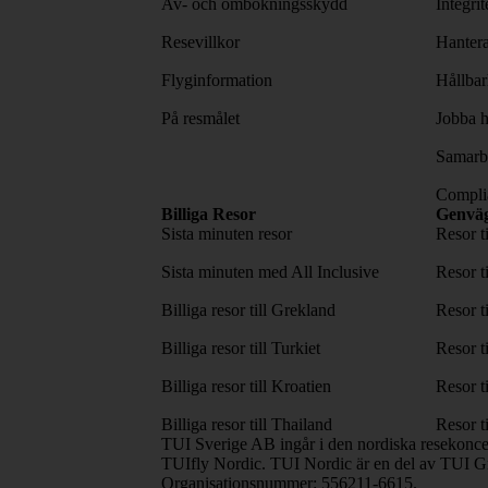
Av- och ombokningsskydd
Integri
Resevillkor
Hantera
Flyginformation
Hållbar
På resmålet
Jobba h
Samarbe
Complia
Billiga Resor
Genvä
Sista minuten resor
Resor t
Sista minuten med All Inclusive
Resor t
Billiga resor till Grekland
Resor t
Billiga resor till Turkiet
Resor t
Billiga resor till Kroatien
Resor t
Billiga resor till Thailand
Resor t
TUI Sverige AB ingår i den nordiska resekonc
TUIfly Nordic. TUI Nordic är en del av TUI Gr
Organisationsnummer: 556211-6615.