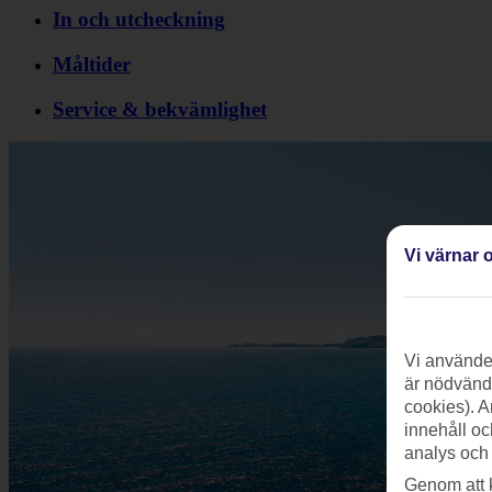
In och utcheckning
Måltider
Service & bekvämlighet
Vi värnar o
Vi använder
är nödvändi
cookies). A
innehåll oc
analys och
Genom att 