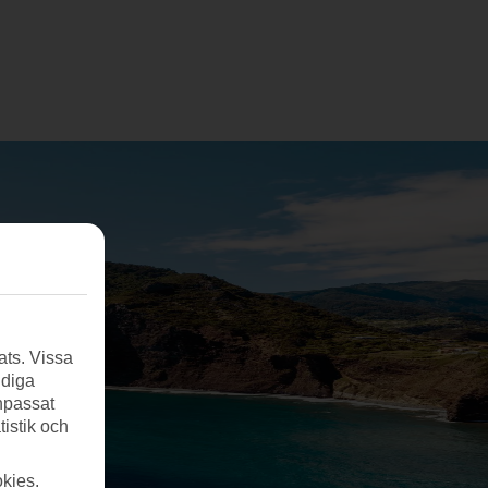
ats. Vissa
ndiga
anpassat
tistik och
kies.