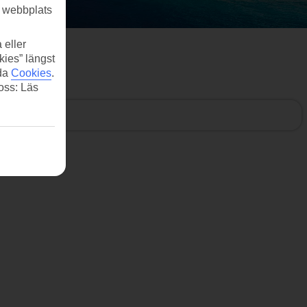
r webbplats
 eller
kies” längst
ida
Cookies
.
 oss: Läs