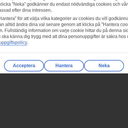
klicka ”Neka” godkänner du endast nödvändiga cookies och vå
assad efter dina intressen.
Hantera” för att välja vilka kategorier av cookies du vill godkänna
n alltid ändra dina val senare genom att klicka på ”Hantera coo
n. Fullständig information om varje cookie hittar du på denna s
 du ska känna dig trygg med att dina personuppgifter är säkra hos
ppgiftspolicy
.
Acceptera
Hantera
Neka