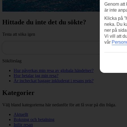
Genom att 
är inte anp
Klicka på ”
Hittade du inte det du sökte?
neka. Du ka
ner på sida
Testa att söka igen
Vi vill att
vår
Personu
Sökförslag
Hur påverkas min resa av globala händelser?
Hur betalar jag min resa?
Är incheckat bagage inkluderat i resans pris?
Kategorier
Välj bland kategorierna här nedanför för att få svar på din fråga.
Aktuellt
Bokning och betalning
Inför resan