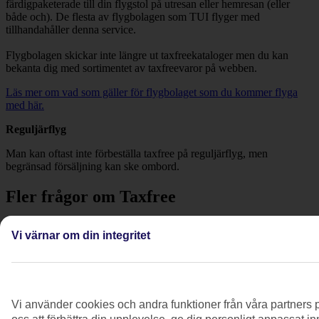
färdigpaketerade till din flygstol på utresan eller hemresan (eller
både och). De flesta av flygbolagen som TUI flyger med
tillhandahåller denna service.
Flygbolagen skickar inte längre ut taxfreekataloger men du kan
bekanta dig med sortimentet av taxfreevaror på webben.
Läs mer om vad som gäller för flygbolaget som du kommer flyga
med här.
Reguljärflyg
Man kan oftast inte förbeställa taxfree på reguljärflyg, men
begränsad försäljning kan ske ombord.
Fler frågor om Taxfree
Vad är det för tullregler som gäller?
Vi värnar om din integritet
Se mer information
Visa mer
Vi använder cookies och andra funktioner från våra partners p