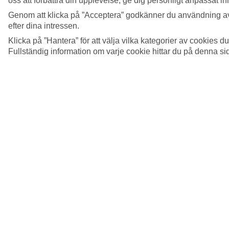
oss att förbättra din upplevelse, ge dig personligt anpassat i
Genom att klicka på ”Acceptera” godkänner du användning av
efter dina intressen.
Klicka på ”Hantera” för att välja vilka kategorier av cookies 
Fullständig information om varje cookie hittar du på denna s
Hittade du inte det du sökte?
Testa att söka igen