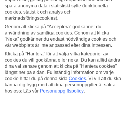
spara anonyma data i statistiskt syfte (funktionella
Sök
cookies, statistik och analys och
marknadsföringscookies).
Genom att klicka på ”Acceptera” godkänner du
användning av samtliga cookies. Genom att klicka
Du är för närvarande inom
”Neka” godkänner du endast nödvändiga cookies och
vår webbplats är inte anpassad efter dina intressen.
Hem
Erbjudanden
Klicka på ”Hantera” för att välja vilka kategorier av
Weekendresor till Nice
cookies du vill godkänna eller neka. Du kan alltid ändra
dina val senare genom att klicka på ”Hantera cookies”
Weekendresor till Nice
längst ner på sidan. Fullständig information om varje
cookie hittar du på denna sida
Cookies
.
Vi vill att du ska
känna dig trygg med att dina personuppgifter är säkra
Hela semestern i mobilen.
hos oss: Läs vår
Personuppgiftspolicy
.
Ladda ner TUI-appen idag!
Sök och boka resor, flyg och hotell
Info om flyg, hotell och transfer
Direktkontakt med guiderna dygnet runt
Få erbjudanden direkt i appen