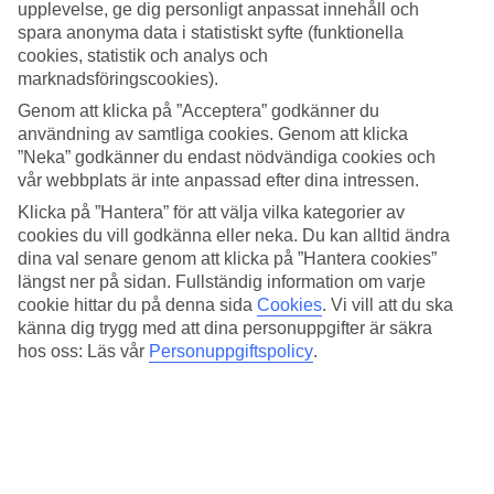
upplevelse, ge dig personligt anpassat innehåll och
spara anonyma data i statistiskt syfte (funktionella
Sök
cookies, statistik och analys och
marknadsföringscookies).
Genom att klicka på ”Acceptera” godkänner du
Du är för närvarande inom
användning av samtliga cookies. Genom att klicka
”Neka” godkänner du endast nödvändiga cookies och
Hem
vår webbplats är inte anpassad efter dina intressen.
Erbjudanden
Weekendresor till Lissabon
Klicka på ”Hantera” för att välja vilka kategorier av
cookies du vill godkänna eller neka. Du kan alltid ändra
Weekendresor till Lissabon
dina val senare genom att klicka på ”Hantera cookies”
längst ner på sidan. Fullständig information om varje
cookie hittar du på denna sida
Cookies
.
Vi vill att du ska
Lissabon är perfekt att upptäcka över en weekend. Här finns både
känna dig trygg med att dina personuppgifter är säkra
gamla kultur och modern arkitektur. Under en weekendresa hinner
hos oss: Läs vår
Personuppgiftspolicy
.
du uppleva mycket. Mat och dryck är prisvärt, nattlivet är piggt och
en halvtimmes tågresa från staden ligger den portugisiska rivieran
med finfina stränder. Läs mer om
Lissabon
. Nedan hittar du våra
resor till Lissabon. Weekendpaket till andra platser finns
här
.
Hela semestern i mobilen.