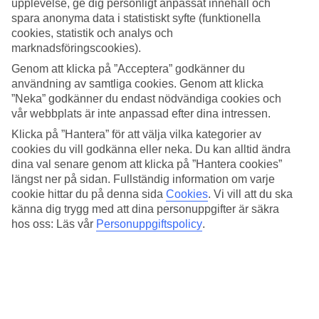
upplevelse, ge dig personligt anpassat innehåll och
spara anonyma data i statistiskt syfte (funktionella
Sök
cookies, statistik och analys och
marknadsföringscookies).
Genom att klicka på ”Acceptera” godkänner du
användning av samtliga cookies. Genom att klicka
Du är för närvarande inom
”Neka” godkänner du endast nödvändiga cookies och
Hem
vår webbplats är inte anpassad efter dina intressen.
Erbjudanden
Klicka på ”Hantera” för att välja vilka kategorier av
Singelresor i vinter
cookies du vill godkänna eller neka. Du kan alltid ändra
dina val senare genom att klicka på ”Hantera cookies”
längst ner på sidan. Fullständig information om varje
Vinterresor för en
cookie hittar du på denna sida
Cookies
.
Vi vill att du ska
Drömmer du om friheten av att göra vad du vill på din semester?
känna dig trygg med att dina personuppgifter är säkra
Res själv med TUI. På denna sidan har vi samlat
vinterresor
för en
hos oss: Läs vår
Personuppgiftspolicy
.
person.
Hela semestern i mobilen.
Ladda ner TUI-appen idag!
Sök och boka resor, flyg och hotell