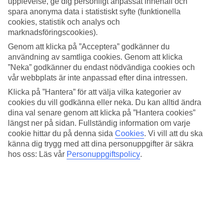
upplevelse, ge dig personligt anpassat innehåll och
spara anonyma data i statistiskt syfte (funktionella
Sök
cookies, statistik och analys och
marknadsföringscookies).
Genom att klicka på ”Acceptera” godkänner du
användning av samtliga cookies. Genom att klicka
Du är för närvarande inom
”Neka” godkänner du endast nödvändiga cookies och
Hem
vår webbplats är inte anpassad efter dina intressen.
Erbjudanden
Klicka på ”Hantera” för att välja vilka kategorier av
Charter till Grekland
cookies du vill godkänna eller neka. Du kan alltid ändra
dina val senare genom att klicka på ”Hantera cookies”
längst ner på sidan. Fullständig information om varje
Charter till Grekland
cookie hittar du på denna sida
Cookies
.
Vi vill att du ska
känna dig trygg med att dina personuppgifter är säkra
Vår charter till Grekland tar dig till populära öar som Kreta, Rhodos
och Korfu. Bo på romantiska pärlor eller familjeresorts.
hos oss: Läs vår
Personuppgiftspolicy
.
Hela semestern i mobilen.
Ladda ner TUI-appen idag!
Sök och boka resor, flyg och hotell
Info om flyg, hotell och transfer