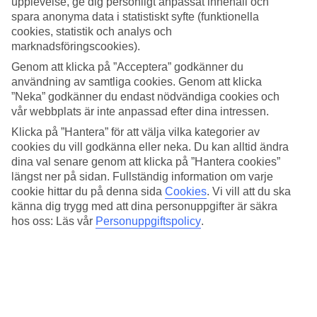
upplevelse, ge dig personligt anpassat innehåll och
spara anonyma data i statistiskt syfte (funktionella
Sök
cookies, statistik och analys och
marknadsföringscookies).
Genom att klicka på ”Acceptera” godkänner du
användning av samtliga cookies. Genom att klicka
Du är för närvarande inom
”Neka” godkänner du endast nödvändiga cookies och
Hem
vår webbplats är inte anpassad efter dina intressen.
Erbjudanden
Klicka på ”Hantera” för att välja vilka kategorier av
All Inclusive-hotell på Kanarieöarna
cookies du vill godkänna eller neka. Du kan alltid ändra
dina val senare genom att klicka på ”Hantera cookies”
längst ner på sidan. Fullständig information om varje
All Inclusive på Kanarieöarna
cookie hittar du på denna sida
Cookies
.
Vi vill att du ska
känna dig trygg med att dina personuppgifter är säkra
Unna dig en vinterresa där allt är inkluderat. Här listar vi alla våra
hotell på Kanarieöarna där All Inclusive ingår i priset.
hos oss: Läs vår
Personuppgiftspolicy
.
Hela semestern i mobilen.
Ladda ner TUI-appen idag!
Sök och boka resor, flyg och hotell
Info om flyg, hotell och transfer