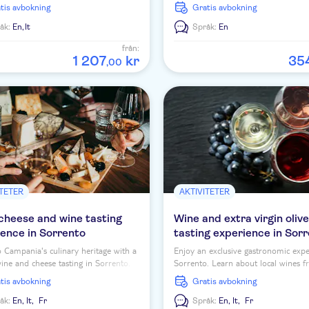
snorkelling. Book now for an unforg
ratis avbokning
Gratis avbokning
adventure!
åk:
En,
It
Språk:
En
från:
1
207
kr
35
,
00
ITETER
AKTIVITETER
cheese and wine tasting
Wine and extra virgin olive
ence in Sorrento
tasting experience in Sor
o Campania's culinary heritage with a
Enjoy an exclusive gastronomic expe
ine and cheese tasting in Sorrento.
Sorrento. Learn about local wines 
d savour the region's best guided by
expert sommelier and savour seaso
ratis avbokning
Gratis avbokning
ied sommelier.
delicacies. Book now!
åk:
En,
It,
Fr
Språk:
En,
It,
Fr