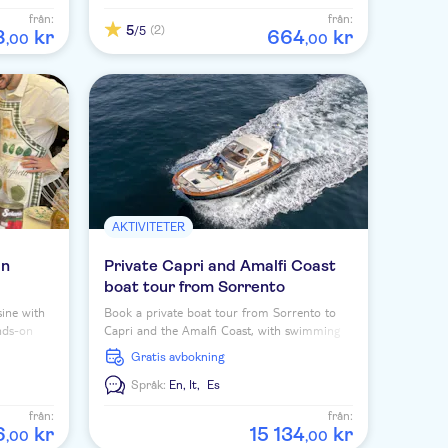
från:
från:
5
(2)
/5
8
kr
664
kr
,
00
,
00
AKTIVITETER
in
Private Capri and Amalfi Coast
boat tour from Sorrento
sine with
Book a private boat tour from Sorrento to
nds-on
Capri and the Amalfi Coast, with swimming
 and
stops, Faraglioni views, and a flexible itinerary
Gratis avbokning
with professional skipper.
Språk:
En,
It,
Es
från:
från:
6
kr
15
134
kr
,
00
,
00