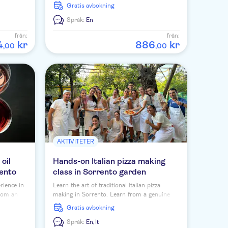
ettable
Gratis avbokning
Språk:
En
från:
från:
4
kr
886
kr
,
00
,
00
AKTIVITETER
 oil
Hands-on Italian pizza making
rento
class in Sorrento garden
rience in
Learn the art of traditional Italian pizza
from an
making in Sorrento. Learn from a genuine
nal
pizzaiolo and savour your creation with wine.
Gratis avbokning
Book now.
Språk:
En,
It