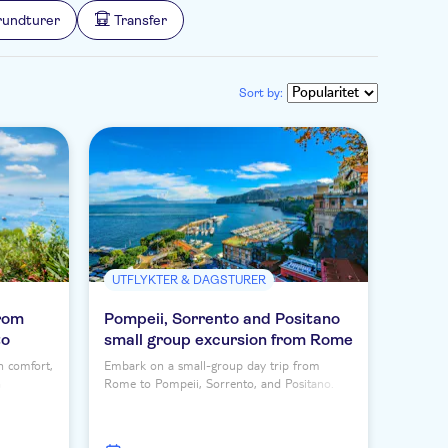
 rundturer
Transfer
Sort by:
UTFLYKTER & DAGSTURER
from
Pompeii, Sorrento and Positano
to
small group excursion from Rome
in comfort,
Embark on a small-group day trip from
n
Rome to Pompeii, Sorrento, and Positano.
Explore archaeological wonders and coastal
beauty. Book now!