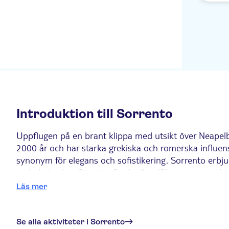
Introduktion till Sorrento
Uppflugen på en brant klippa med utsikt över Neapelbu
2000 år och har starka grekiska och romerska influens
synonym för elegans och sofistikering. Sorrento erbju
en bekväm bas för att utforska Amalfikusten, men det
Läs mer
De sex bästa aktiviteterna i Sorrento
1. Se världen gå förbi på Piazza Tasso
Se alla aktiviteter i Sorrento