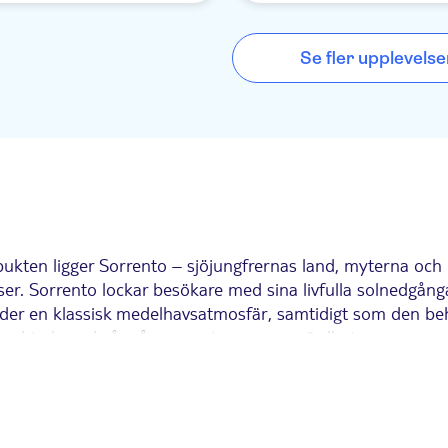
Se fler upplevelse
kten ligger Sorrento – sjöjungfrernas land, myterna och m
er. Sorrento lockar besökare med sina livfulla solnedgånga
der en klassisk medelhavsatmosfär, samtidigt som den behå
 erbjuder också många av sina egna sevärdheter.