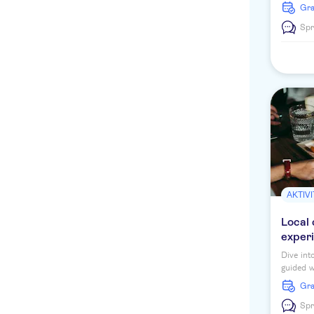
G
Spr
AKTIV
Local 
experi
Dive int
guided w
Learn an
G
a certif
Spr