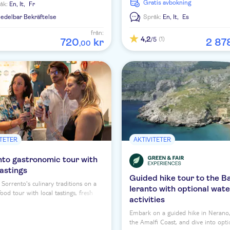
Gratis avbokning
åk:
En,
It,
Fr
delbar Bekräftelse
Språk:
En,
It,
Es
från:
4,2
(1)
/5
720
kr
2
87
,
00
ITETER
AKTIVITETER
nto gastronomic tour with
tastings
Guided hike tour to the Ba
 Sorrento's culinary traditions on a
Ieranto with optional wate
ood tour with local tastings, fresh
activities
nts, and Limoncello in the historic
Embark on a guided hike in Nerano,
the Amalfi Coast, and dive into opti