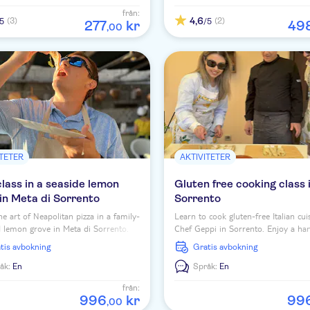
från:
4,6
(3)
(2)
/5
/5
277
kr
49
,
00
ITETER
AKTIVITETER
class in a seaside lemon
Gluten free cooking class 
in Meta di Sorrento
Sorrento
he art of Neapolitan pizza in a family-
Learn to cook gluten-free Italian cui
 lemon grove in Meta di Sorrento.
Chef Geppi in Sorrento. Enjoy a ha
e process, the food, and the
experience at a family-owned farm
ratis avbokning
Gratis avbokning
table views.
savour your creations.
åk:
En
Språk:
En
från:
996
kr
99
,
00