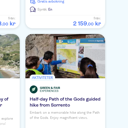
Gratis avbokning
Språk:
En
från:
från:
8
kr
2
159
kr
,
00
,
00
AKTIVITETER
y of
Half-day Path of the Gods guided
r
hike from Sorrento
Embark on a memorable hike along the Path
of the Gods. Enjoy magnificent views,
 explore
historical trails, and diverse wildlife.
onal