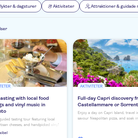
flykter & dagsturer
Aktiviteter
Attraktioner & guidade
lser
ITETER
AKTIVITETER
asting with local food
Full-day Capri discovery 
gs and vinyl music in
Castellammare or Sorren
nto
Enjoy a day on Capri Island, travel 
savour Neapolitan pizza, and soak i
guided tasting tour featuring local
mesmerising views.
rtisan cheeses, and handpicked vinyl
 An unforgettable blend of tastes and
xibel