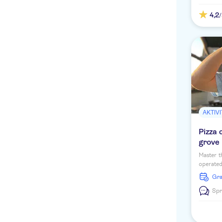
4,2
AKTIV
Pizza 
grove 
Master t
operated
Enjoy th
G
unforget
Spr