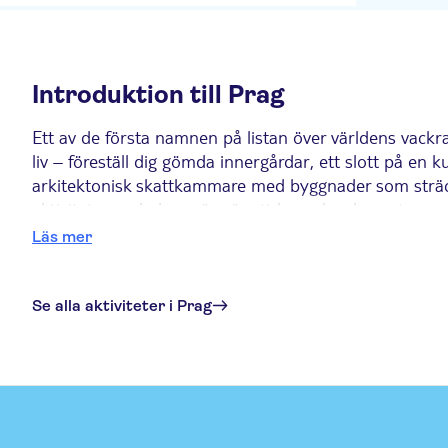
Introduktion till Prag
Ett av de första namnen på listan över världens vackra
liv – föreställ dig gömda innergårdar, ett slott på en
arkitektonisk skattkammare med byggnader som sträcker s
aktiviteterna du kan göra är att beundra den astrono
Moldau. Och det säger sig självt att ölen i Prag är i vä
Läs mer
De sex bästa aktiviteterna i Prag
Se alla aktiviteter i Prag
1. Utforska den historiska gamla stan
Prags gamla stadsdel – Staré Město på tjeckiska – är e
Höjdpunkterna inkluderar de gotiska spirorna i Týnky
även tid att beundra barockskönheten Clam-Gallas-pa