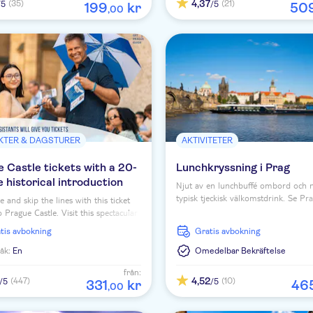
4,37
(35)
(21)
/5
/5
199
kr
50
,
00
KTER & DAGSTURER
AKTIVITETER
 Castle tickets with a 20-
Lunchkryssning i Prag
 historical introduction
Njut av en lunchbuffé ombord och n
typisk tjeckisk välkomstdrink. Se Pra
 and skip the lines with this ticket
attraktioner medan du lyssnar på l
 Prague Castle. Visit this spectacular
musik ombord.
on in Prague and enjoy the beautiful
ratis avbokning
Gratis avbokning
 and history.
åk:
En
Omedelbar Bekräftelse
från:
4,52
(447)
(10)
/5
/5
331
kr
46
,
00