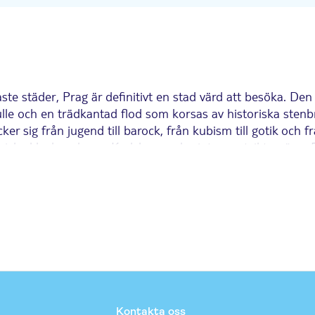
ste städer, Prag är definitivt en stad värd att besöka. De
 kulle och en trädkantad flod som korsas av historiska sten
ig från jugend till barock, från kubism till gotik och från
miska klockan, korsa Karlsbron och njuta av utsikten över
rldsklass, så en rundtur till bryggerierna är ett måste.
tt fält av kullerstensgator kantade av underbart namngivna p
rkan, som ligger strax utanför Gamla stans torg, och den 
latset och Colloredo-Mansfeld-palatset.
Kontakta oss