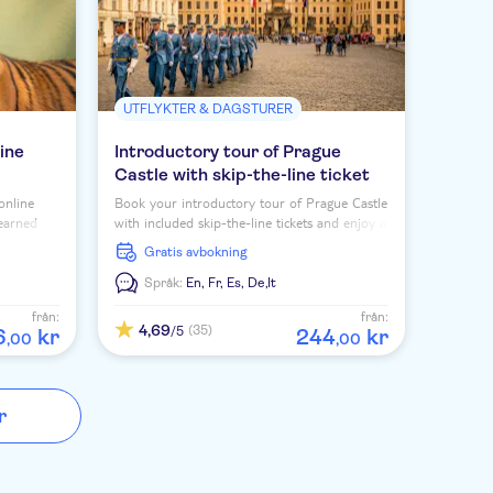
UTFLYKTER & DAGSTURER
ine
Introductory tour of Prague
Castle with skip-the-line ticket
online
Book your introductory tour of Prague Castle
 earned
with included skip-the-line tickets and enjoy a
cess in
visit of the castle complex with its beautiful
Gratis avbokning
interiors.
Språk:
En,
Fr,
Es,
De,
It
från:
från:
4,69
(35)
/5
6
kr
244
kr
,
00
,
00
r