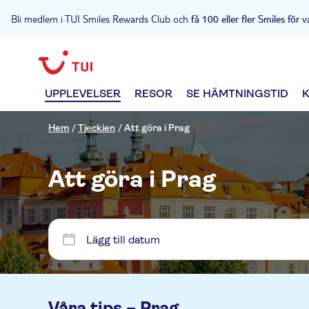
Bli medlem i TUI Smiles Rewards Club och
få 100 eller fler Smiles för v
UPPLEVELSER
RESOR
SE HÄMTNINGSTID
Hem
/
Tjeckien
/
Att göra i Prag
Att göra i Prag
Lägg till datum
Våra tips –
Prag