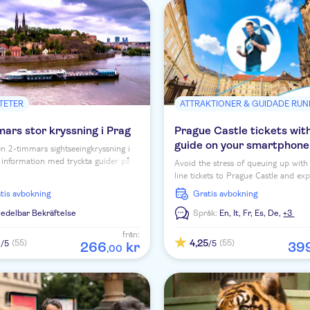
ITETER
ATTRAKTIONER & GUIDADE RU
ars stor kryssning i Prag
Prague Castle tickets with
guide on your smartphone
n 2-timmars sightseeingkryssning i
 information med tryckta guider på
Avoid the stress of queuing up with
 och se många av stadens
line tickets to Prague Castle and ex
ter från vattnet.
site at your own pace with an onlin
ratis avbokning
Gratis avbokning
your smartphone.
delbar Bekräftelse
Språk:
En,
It,
Fr,
Es,
De,
+3
från:
1
4,25
(55)
(55)
/5
/5
266
kr
39
,
00