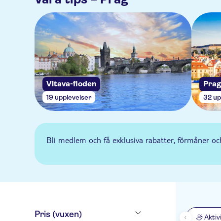
Vltava-floden
Prag
19 upplevelser
32 up
Bli medlem och få exklusiva rabatter, förmåner och
Pris (vuxen)
Aktiv