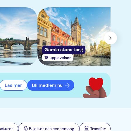
Gamla stans torg
18 upplevelser
Läs mer
Bli medlem nu
ndturer
Biljetter och evenemang
Transfer