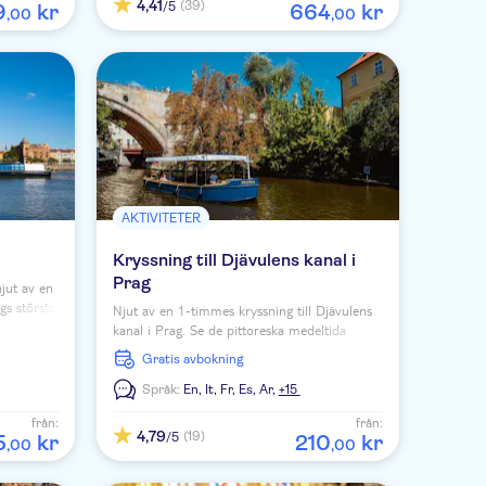
4,41
(39)
/5
9
kr
664
kr
,
00
,
00
AKTIVITETER
Kryssning till Djävulens kanal i
Prag
jut av en
gs största
Njut av en 1-timmes kryssning till Djävulens
evande
kanal i Prag. Se de pittoreska medeltida
husen vid Vltava-floden och lyssna till
Gratis avbokning
kommentarerna från kaptenen.
Språk:
En,
It,
Fr,
Es,
Ar,
+15
från:
från:
4,79
(19)
/5
5
kr
210
kr
,
00
,
00