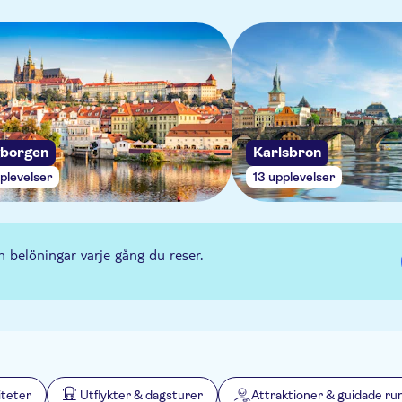
borgen
Karlsbron
plevelser
13 upplevelser
 belöningar varje gång du reser.
iteter
Utflykter & dagsturer
Attraktioner & guidade ru