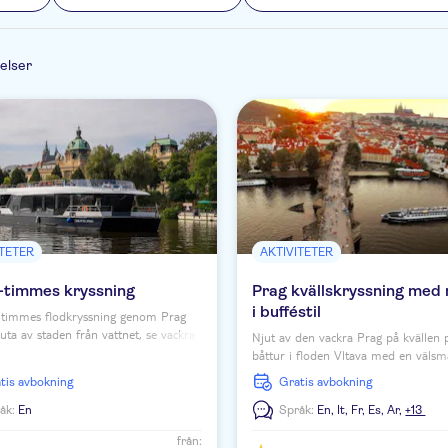
elser
ITETER
AKTIVITETER
1-timmes kryssning
Prag kvällskryssning med
i bufféstil
 timmes flodkryssning genom Prag
juta av staden från vattnet, se vackra
Njut av den vackra Prag på kvällen 
 och lär dig av ljudguiden.
båttur i floden Vltava med en väls
middagsbuffé! Boka en fantastisk upp
ratis avbokning
Gratis avbokning
Prag.
åk:
En
Språk:
En,
It,
Fr,
Es,
Ar,
+13
från: