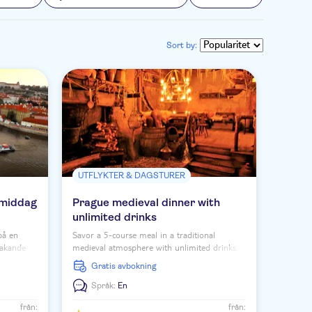
Sort by:
UTFLYKTER & DAGSTURER
 middag
Prague medieval dinner with
unlimited drinks
på en
Savor a 5-course meal in a traditional
makande
medieval atmosphere with unlimited drinks.
levelse i
See a medieval performance including belly
Gratis avbokning
dancers, sword fight and fire show.
Språk:
En
från:
från: