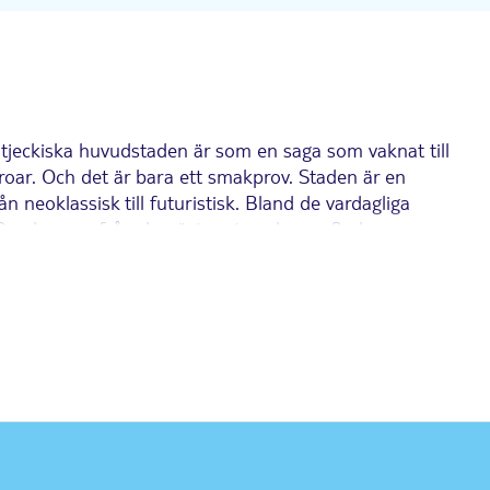
n tjeckiska huvudstaden är som en saga som vaknat till
broar. Och det är bara ett smakprov. Staden är en
 neoklassisk till futuristisk. Bland de vardagliga
 Pragborgen från den östra stranden av floden
alats och kyrkor – en fröjd att utforska till fots.
romanska enkelheten i Sankt Martin-kyrkan. Ta dig