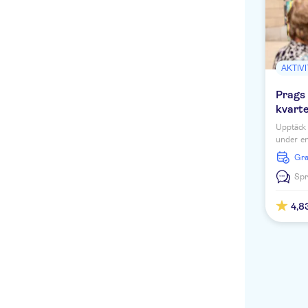
AKTIV
Prags
kvarte
Upptäck 
under en
dig mer 
G
berömda
Spr
4,8