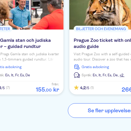
ITETER
BILJETTER OCH EVENEMANG
 Gamla stan och judiska
Prague Zoo ticket with onl
r – guidad rundtur
audio guide
Prags Gamla stan och judiska kvarter
Visit Prague Zoo with a self-guided 
 1,5-timmars guidad rundtur. Lär
audio tour. Discover a zoo that has
om Prags judiska arv och den
respect around the world for its suc
ratis avbokning
Gratis avbokning
 astronomiska klockan.
breeding.
åk:
En,
It,
Fr,
Es,
De
Språk:
En,
It,
Fr,
Es,
De,
+2
från:
3
4,2
(7)
(1)
/5
/5
155
kr
26
,
00
Se fler upplevelse