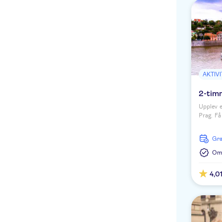
AKTIV
2-timm
Upplev e
Prag. Få
16 språk
sevärdhe
G
Ome
4,0