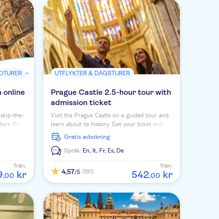
NDTURER
UTFLYKTER & DAGSTURER
 online
Prague Castle 2.5-hour tour with
admission ticket
 skip-the-
Visit the Prague Castle on a guided tour and
plore the
learn about its history. Get your ticket and
e guide on
discover the Castle, St. Vitus Cathedral and
Gratis avbokning
much more.
Språk:
En,
It,
Fr,
Es,
De
från:
från:
4,57
(191)
/5
9
kr
542
kr
,
00
,
00