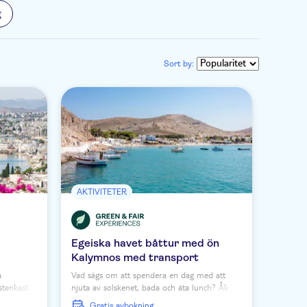
g
Sort by:
AKTIVITETER
Egeiska havet båttur med ön
Kalymnos med transport
a
Vad sägs om att spendera en dag med att
stenkast
njuta av solskenet, bada och äta lunch? Åk
an följa
från Kos till öarna Pserimos, Kalymnos och
Gratis avbokning