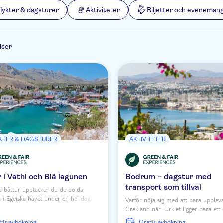
flykter & dagsturer
Aktiviteter
Biljetter och eveneman
lser
KTER & DAGSTURER
AKTIVITETER
 i Vathi och Blå lagunen
Bodrum – dagstur med
transport som tillval
 båttur upptäcker du de dolda
a i Egeiska havet under en hel dag.
Varför nöja sig med att bara upplev
ga tid i den pittoreska hamnstaden
Grekland när Turkiet ligger bara ett 
t lunch på en traditionell taverna och
bort? Ta en tur till Bodrum där du k
ratis avbokning
Gratis avbokning