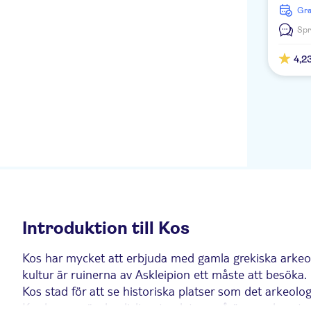
du känna
bergsby
Fania Apartments
G
i vattnet
lokalpro
lekfulla 
Spr
Mitsis Summer Palace
planerat
Beach Hotel
ljuder o
4,2
det gara
Aegean Bay
din fami
Zouboulia Apartments
Eleni Hotel
Evripides Village
Golden Sun Appartements
HARIETTS
Introduktion till Kos
Tropical Sol
Kos har mycket att erbjuda med gamla grekiska arkeolo
ROYAL BAY
kultur är ruinerna av Askleipion ett måste att besöka
Kos stad för att se historiska platser som det arkeolo
Cabana Blu Hotel & Suites
Kardamena är den livligaste platsen på ön, medan st