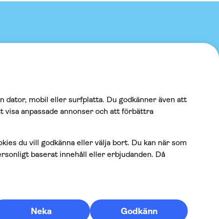
Betalning
100% säker betalning, vi accepterar
följande betalningsmetoder