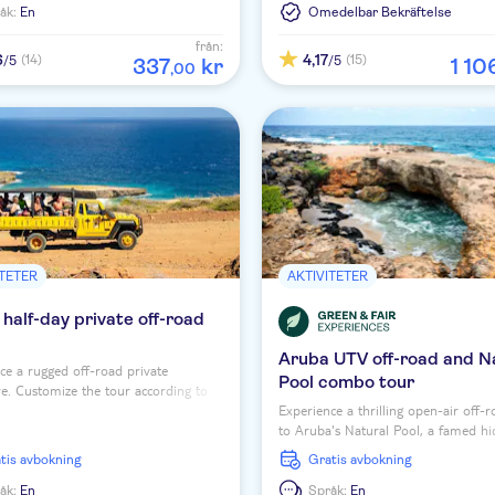
åk:
En
Omedelbar Bekräftelse
från:
6
4,17
(14)
(15)
/5
/5
337
kr
1
10
,
00
ITETER
AKTIVITETER
half-day private off-road
Aruba UTV off-road and N
ce a rugged off-road private
Pool combo tour
e. Customize the tour according to
Experience a thrilling open-air off-r
ferences.
to Aruba's Natural Pool, a famed h
natural wonder.
ratis avbokning
Gratis avbokning
åk:
En
Språk:
En