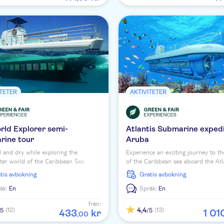
ITETER
AKTIVITETER
rld Explorer semi-
Atlantis Submarine expedi
rine tour
Aruba
l and dry while exploring the
Experience an exciting journey to t
er world of the Caribbean Sea
of the Caribbean sea aboard the Atl
he Seaworld Explorer semi-
Submarine, the largest passenger s
ratis avbokning
Gratis avbokning
ne.
fleet in the world.
åk:
En
Språk:
En
från:
4,4
(12)
(13)
/5
/5
433
kr
1
01
,
00