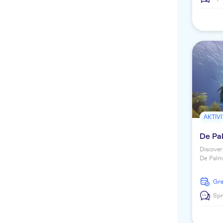
AKTIV
De Pa
Discover
De Palm 
surface 
gear.
G
Spr