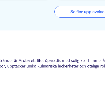
Se fler upplevelse
änder är Aruba ett litet öparadis med solig klar himmel år
or, upptäcker unika kulinariska läckerheter och otaliga rolig