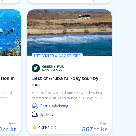
UTFLYKTER & DAGSTURER
tion in
Best of Aruba full-day tour by
bus
he depths
Explore Aruba's land and sea wonders in a
antis
comfortable air-conditioned bus, stop by its
ubmarine
must-see attractions and snorkel at the
Gratis avbokning
famous Baby Beach.
Språk:
En
från:
från:
4,31
(17)
/5
0
kr
567
kr
,
00
,
00