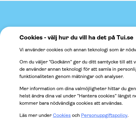
Företag
Våra tips
Om TUI Gruppen
Mallorca
Kontrollera din upphämtningstid
Punta Cana
TUI Musement-upplevelser
Cancun
Green & Fair Experiences
Teneriffa
Alla resmål