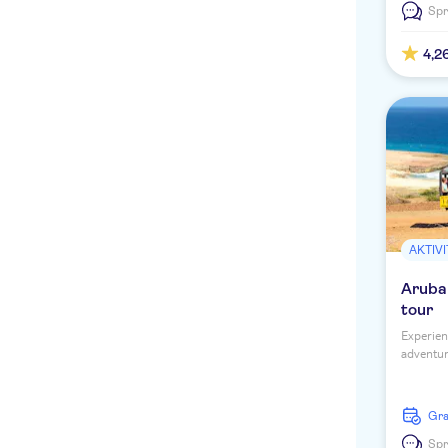
Spr
off
French
4,2
Italian
Japanese
Dutch
Chinese
AKTIV
Aruba 
tour
Experien
adventur
your pre
G
Spr