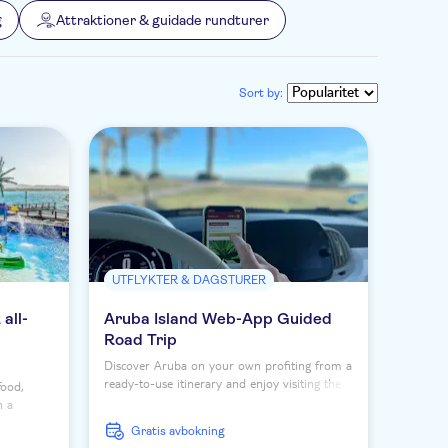
g
Attraktioner & guidade rundturer
Sort by:
UTFLYKTER & DAGSTURER
all-
Aruba Island Web-App Guided
Road Trip
Discover Aruba on your own profiting from a
ready-to-use itinerary and enjoy visiting the
food,
island on a virtually guided road trip.
n a
es of
Gratis avbokning