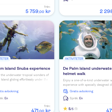
från:
5
759
kr
2
29
,
00
ITETER
AKTIVITETER
lm Island Snuba experience
De Palm Island underwate
helmet walk
 the underwater tropical wonders of
Island gliding effortlessly under the
Enjoy a one-of-a-kind underwater w
without wearing heavy restrictive dive
experience with specially designed d
helmets and discover Aruba's unde
ratis avbokning
Gratis avbokning
marine life.
åk:
En
Språk:
En
från:
5
(1)
/5
471
kr
47
,
00