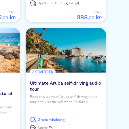
Språk:
En,
It,
Fr,
Es,
De,
+3
från:
från:
6
kr
388
kr
,
00
,
00
AKTIVITETER
Ultimate Aruba self-driving audio
tour
atural
Book this ultimate Aruba self-driving audio
tour and visit the old stone California
oad ride
lighthouse and Boca Catalina beach.
idden
Gratis avbokning
Språk:
En