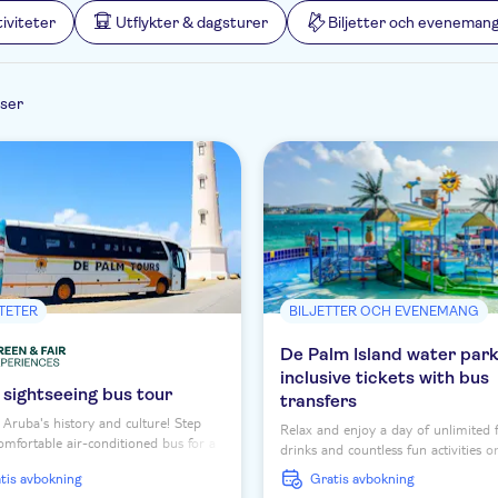
iviteter
Utflykter & dagsturer
Biljetter och eveneman
lser
ITETER
BILJETTER OCH EVENEMANG
De Palm Island water park 
inclusive tickets with bus
sightseeing bus tour
transfers
 Aruba's history and culture! Step
Relax and enjoy a day of unlimited 
omfortable air-conditioned bus for a
drinks and countless fun activities o
 guided tour and hear all the facts.
unique coral island just off the shor
ratis avbokning
Gratis avbokning
Aruba.