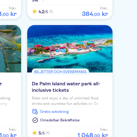
från:
från:
4,2
(1)
/5
8
kr
384
kr
,
00
,
00
BILJETTER OCH EVENEMANG
r
De Palm Island water park all-
inclusive tickets
alking
Relax and enjoy a day of unlimited food,
iving
drinks and countless fun activities on De
rwater
Palm Island, a unique water park just off the
Gratis avbokning
shores of Aruba.
Omedelbar Bekräftelse
från:
från:
5
(1)
/5
1
kr
1
048
kr
,
00
,
00