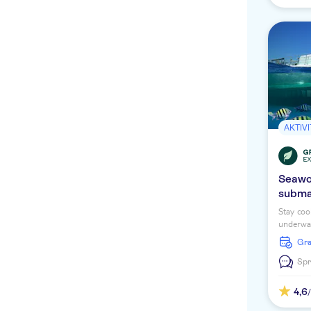
AKTIV
Seawo
subma
Stay coo
underwat
aboard t
G
submari
Spr
4,6