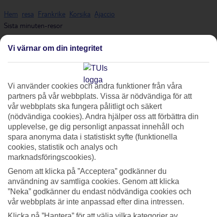
Hem
resa
Frankrike
Korsika
Ajaccio
Sista minuten-resor
Vi värnar om din integritet
Sista minuten - Ajaccio
Vi använder cookies och andra funktioner från våra
Här hittar du våra sista minuten-resor som
Ajaccio
har att erbjuda.
partners på vår webbplats. Vissa är nödvändiga för att
Smidiga och billiga paketresor som tar dig till värmen. På vissa av
vår webbplats ska fungera pålitligt och säkert
våra sista minuten-resor ingår
All Inclusive
medan andra
(nödvändiga cookies). Andra hjälper oss att förbättra din
erbjudanden är av mer avskalad karaktär - här finns något för alla
upplevelse, ge dig personligt anpassat innehåll och
smaker och plånböcker.
spara anonyma data i statistiskt syfte (funktionella
cookies, statistik och analys och
Våra billiga restresor
marknadsföringscookies).
I listan nedanför kan du filtrera på avreseort, datum, resmål och
Genom att klicka på ”Acceptera” godkänner du
reslängd för att anpassa resan efter dina förutsättningar. Eftersom
användning av samtliga cookies. Genom att klicka
”Neka” godkänner du endast nödvändiga cookies och
det handlar om sista minuten så uppdateras både utbudet och
vår webbplats är inte anpassad efter dina intressen.
priser regelbundet så se till att besöka den här sidan ofta för att
fynda en billig restresa och boka din nästa semester till Ajaccio!
Klicka på ”Hantera” för att välja vilka kategorier av