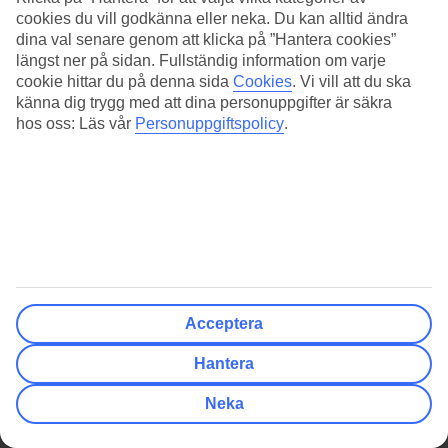
cookies du vill godkänna eller neka. Du kan alltid ändra
dina val senare genom att klicka på ”Hantera cookies”
Visa mer
längst ner på sidan. Fullständig information om varje
cookie hittar du på denna sida
Cookies
.
Vi vill att du ska
känna dig trygg med att dina personuppgifter är säkra
FILTER
hos oss: Läs vår
Personuppgiftspolicy
.
PRISERNA SOM VISAS AVSER TVÅ PERSONER
Resenärer
Måltider
Visar
av
Hotell
1 - 0
0
Det finns inga resor att visa
Datum & reslängd
Klassificering & kundbetyg
Acceptera
Resmål
Hantera
Neka
Pris