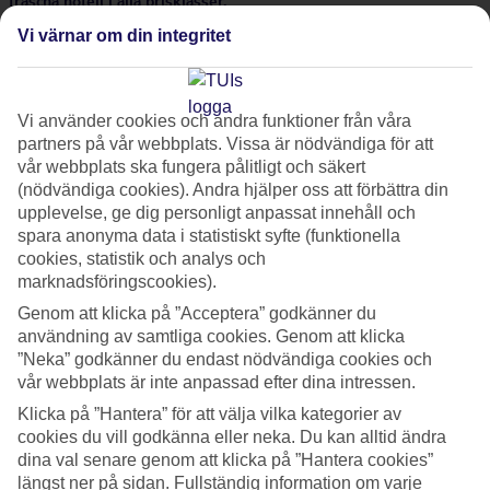
fräscha hotell i alla prisklasser.
Vi värnar om din integritet
Den lilla staden ligger i en bukt bara några kilometer från den grekiska
ön
Korfu
. Trakten är lantlig med vilda gröna berg invid det glittrande
Joniska havet. I sig självt är Saranda en färgstark bekantskap, de som
Vi använder cookies och andra funktioner från våra
kommer hit första gången brukar bli förvånade över den trendiga
Visa mer
partners på vår webbplats. Vissa är nödvändiga för att
rivierakänslan. Vare sig du vill relaxa eller uppleva mycket har du
vår webbplats ska fungera pålitligt och säkert
hamnat rätt.
(nödvändiga cookies). Andra hjälper oss att förbättra din
upplevelse, ge dig personligt anpassat innehåll och
Stränder och restauranger
Medeltemperatur i
Saranda
spara anonyma data i statistiskt syfte (funktionella
Flera fina grusstränder med strandservice och serveringar ligger mitt i
cookies, statistik och analys och
stan. Och ännu läckrare stränder hittar du i grannbyn Ksamili 15 km
marknadsföringscookies).
Saranda
söderut (30 minuter med buss eller taxi). Nära Sarandas marina och
Genom att klicka på ”Acceptera” godkänner du
strandpromenad kan du välja mellan massor av restauranger med allt
användning av samtliga cookies. Genom att klicka
”Neka” godkänner du endast nödvändiga cookies och
från fisk och skaldjur till italienskt, albanskt och internationellt. Både
vår webbplats är inte anpassad efter dina intressen.
där och på barer och beach clubs är det hög nivå på allt utom priserna.
Juli
Aug.
Klicka på ”Hantera” för att välja vilka kategorier av
Världsarv och grön natur
31
31
cookies du vill godkänna eller neka. Du kan alltid ändra
°C
°C
dina val senare genom att klicka på ”Hantera cookies”
Samtidigt har du nära till många spännande utflyktsmål. Bland annat
längst ner på sidan. Fullständig information om varje